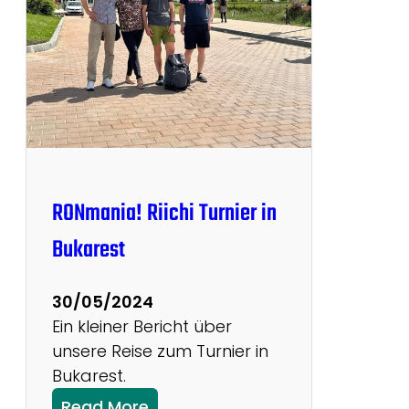
i
2
0
2
4
RONmania! Riichi Turnier in
Bukarest
30/05/2024
Ein kleiner Bericht über
unsere Reise zum Turnier in
Bukarest.
:
Read More