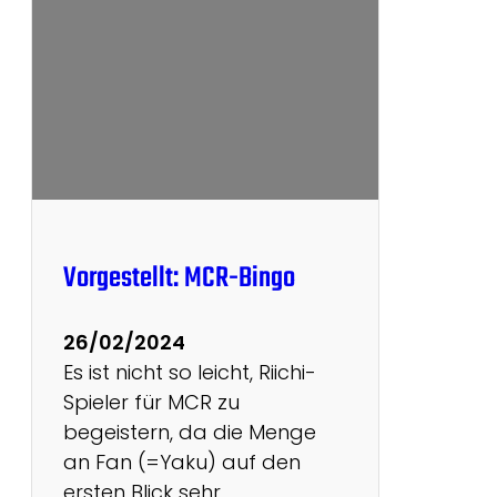
s
n
M
s
o
C
n
l
a
u
t
b
s
r
#
a
9
n
Vorgestellt: MCR-Bingo
k
i
26/02/2024
n
Es ist nicht so leicht, Riichi-
g
Spieler für MCR zu
u
begeistern, da die Menge
n
an Fan (=Yaku) auf den
d
ersten Blick sehr