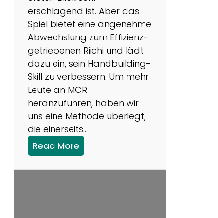
n
erschlagend ist. Aber das
e
Spiel bietet eine angenehme
u
Abwechslung zum Effizienz-
e
getriebenen Riichi und lädt
B
dazu ein, sein Handbuilding-
e
Skill zu verbessern. Um mehr
r
Leute an MCR
e
heranzuführen, haben wir
c
uns eine Methode überlegt,
h
die einerseits…
n
:
Read More
u
V
n
o
g
r
d
g
e
e
s