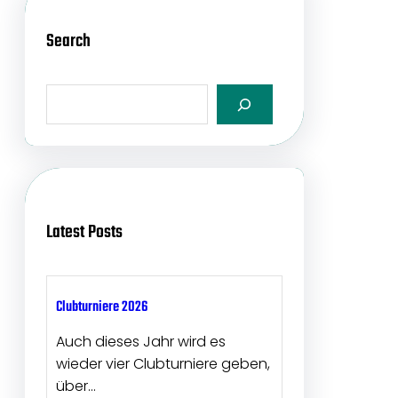
r
2
Search
0
2
S
4
e
a
r
c
h
Latest Posts
Clubturniere 2026
Auch dieses Jahr wird es
wieder vier Clubturniere geben,
über…