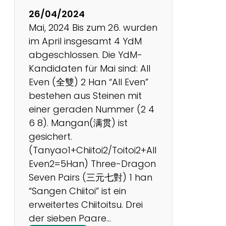
u
26/04/2024
r
Mai, 2024 Bis zum 26. wurden
n
im April insgesamt 4 YdM
i
abgeschlossen. Die YdM-
e
Kandidaten für Mai sind: All
r
Even (全雙) 2 Han “All Even”
i
bestehen aus Steinen mit
n
einer geraden Nummer (2 4
B
6 8). Mangan(满贯) ist
u
gesichert.
k
(Tanyao1+Chiitoi2/Toitoi2+All
a
Even2=5Han) Three-Dragon
r
Seven Pairs (三元七對) 1 han
e
“Sangen Chiitoi” ist ein
s
erweitertes Chiitoitsu. Drei
t
der sieben Paare…