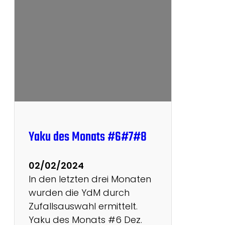
s
J
t
a
e
h
l
r
l
e
t
s
:
r
M
a
C
n
R
k
Yaku des Monats #6#7#8
-
i
B
n
02/02/2024
i
g
In den letzten drei Monaten
n
s
wurden die YdM durch
g
Zufallsauswahl ermittelt.
o
Yaku des Monats #6 Dez.