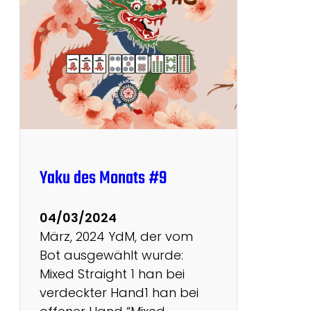
g
-
U
p
d
a
t
e
!
Yaku des Monats #9
E
i
04/03/2024
n
März, 2024 YdM, der vom
f
Bot ausgewählt wurde:
ü
Mixed Straight 1 han bei
h
verdeckter Hand1 han bei
r