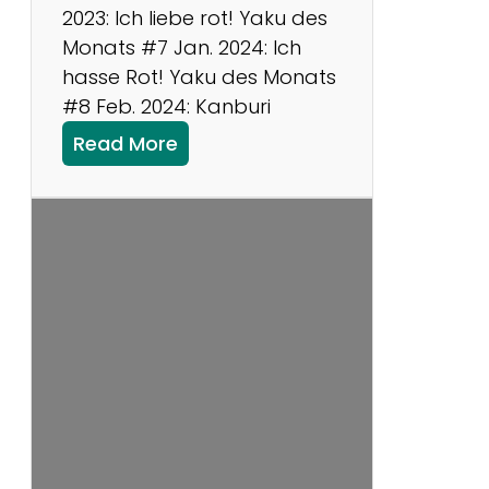
2023: Ich liebe rot! Yaku des
Monats #7 Jan. 2024: Ich
hasse Rot! Yaku des Monats
#8 Feb. 2024: Kanburi
:
Read More
Y
a
k
u
d
e
s
M
o
n
a