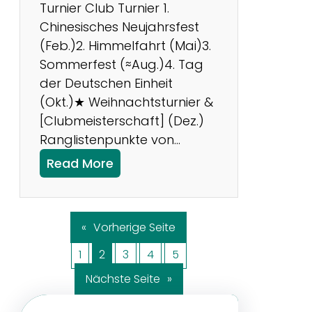
Turnier Club Turnier 1.
Chinesisches Neujahrsfest
(Feb.)2. Himmelfahrt (Mai)3.
Sommerfest (≈Aug.)4. Tag
der Deutschen Einheit
(Okt.)★ Weihnachtsturnier &
[Clubmeisterschaft] (Dez.)
Ranglistenpunkte von…
:
Read More
N
e
u
«
Vorherige Seite
e
1
2
3
4
5
s
f
Nächste Seite
»
ü