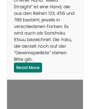
offener Hand “Mixed
u
Straight” ist eine Hand, die
n
aus den Reihen 123, 456 und
g
789 besteht, jeweils in
v
verschiedenen Farben. Es
o
wird auch als Sanshoku
n
Ittsuu bezeichnet. Die Yaku,
D
die derzeit noch auf der
a
“Gewinnspielliste” stehen.
n
Bitte gib…
-
:
R
Read More
Y
ä
a
n
k
g
u
e
d
n
e
i