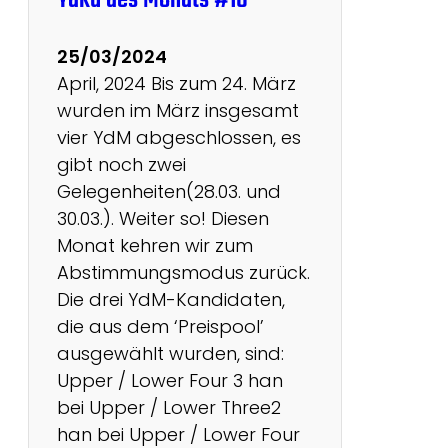
Yaku des Monats #10
c
h
25/03/2024
i
April, 2024 Bis zum 24. März
T
wurden im März insgesamt
a
vier YdM abgeschlossen, es
i
gibt noch zwei
k
Gelegenheiten(28.03. und
a
30.03.). Weiter so! Diesen
i
Monat kehren wir zum
K
Abstimmungsmodus zurück.
ö
Die drei YdM-Kandidaten,
l
die aus dem ‘Preispool’
n
ausgewählt wurden, sind:
Upper / Lower Four 3 han
bei Upper / Lower Three2
han bei Upper / Lower Four