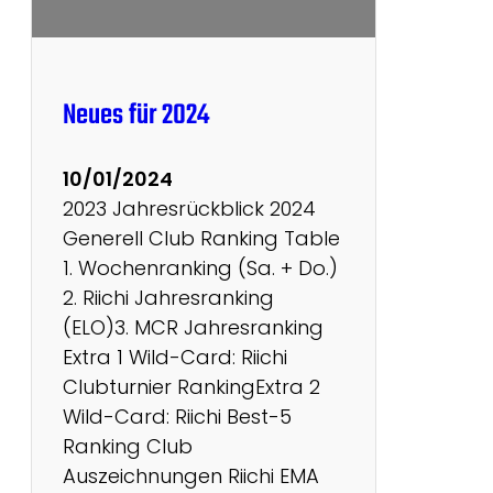
t
s
#
6
Neues für 2024
#
7
10/01/2024
#
2023 Jahresrückblick 2024
8
Generell Club Ranking Table
1. Wochenranking (Sa. + Do.)
2. Riichi Jahresranking
(ELO)3. MCR Jahresranking
Extra 1 Wild-Card: Riichi
Clubturnier RankingExtra 2
Wild-Card: Riichi Best-5
Ranking Club
Auszeichnungen Riichi EMA