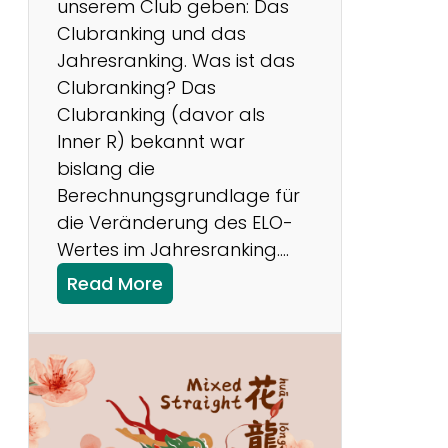
unserem Club geben: Das
Clubranking und das
Jahresranking. Was ist das
Clubranking? Das
Clubranking (davor als
Inner R) bekannt war
bislang die
Berechnungsgrundlage für
die Veränderung des ELO-
Wertes im Jahresranking.…
:
Read More
R
a
n
k
i
n