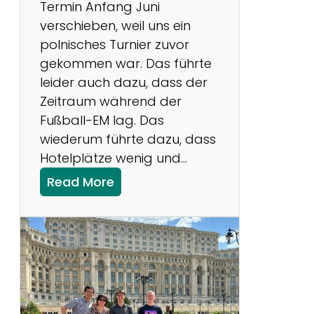
Termin Anfang Juni
verschieben, weil uns ein
polnisches Turnier zuvor
gekommen war. Das führte
leider auch dazu, dass der
Zeitraum während der
Fußball-EM lag. Das
wiederum führte dazu, dass
Hotelplätze wenig und…
:
Read More
Y
a
k
i
t
o
r