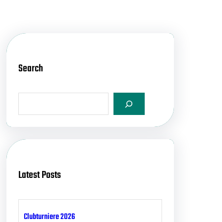
Search
S
e
a
r
c
h
Latest Posts
Clubturniere 2026