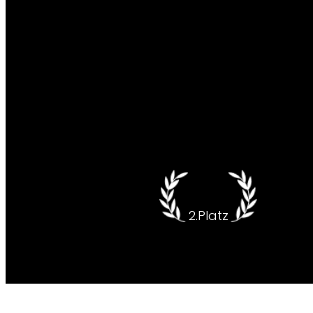
Yufan
2.Platz