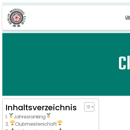
Zum
Inhalt
springen
Ü
C
Inhaltsverzeichnis
Jahresranking
Clubmeisterschaft