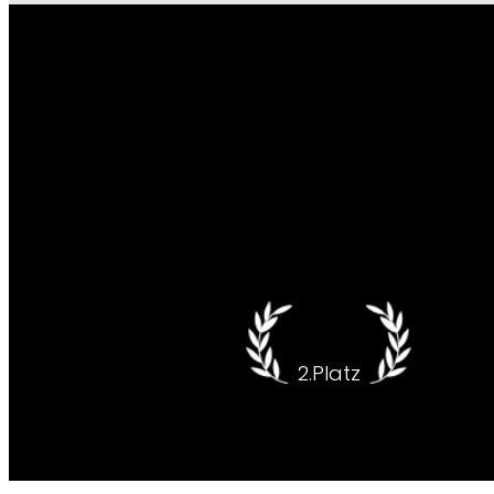
Zuokan
2.Platz