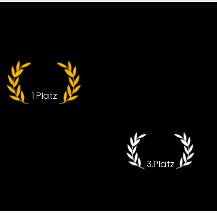
Clubmeister
Junyu
1.Platz
Julian
3.Platz