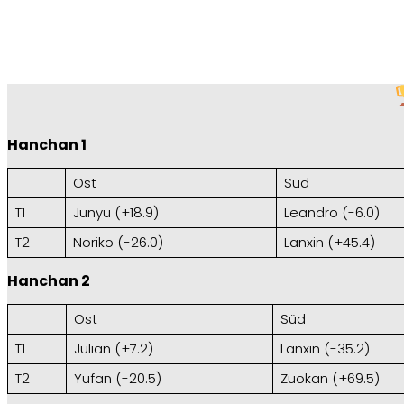
Hanchan 1
Ost
Süd
T1
Junyu (+18.9)
Leandro (-6.0)
T2
Noriko (-26.0)
Lanxin (+45.4)
Hanchan 2
Ost
Süd
T1
Julian (+7.2)
Lanxin (-35.2)
T2
Yufan (-20.5)
Zuokan (+69.5)