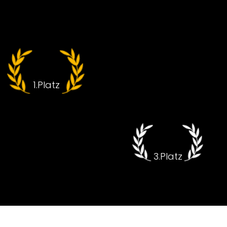
Jahressieger
Junyu
1.Platz
Chin
3.Platz