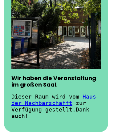
Wir haben die Veranstaltung
im großen Saal.
Dieser Raum wird vom 
Haus 
der Nachbarschafft
 zur 
Verfügung gestellt.Dank 
auch!