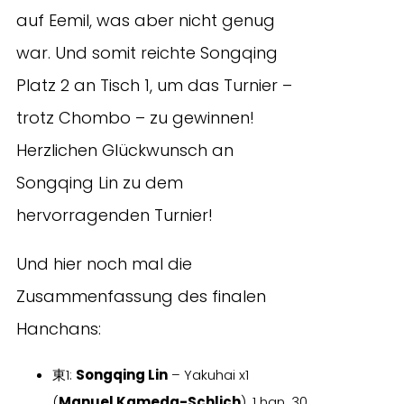
auf Eemil, was aber nicht genug
war. Und somit reichte Songqing
Platz 2 an Tisch 1, um das Turnier –
trotz Chombo – zu gewinnen!
Herzlichen Glückwunsch an
Songqing Lin zu dem
hervorragenden Turnier!
Und hier noch mal die
Zusammenfassung des finalen
Hanchans:
東1:
Songqing Lin
– Yakuhai x1
(
Manuel Kameda-Schlich
), 1 han, 30