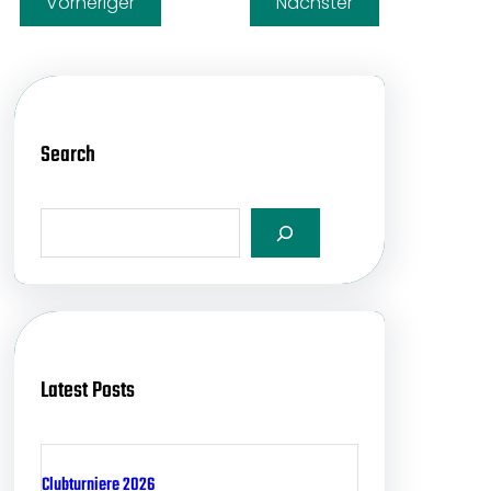
Vorheriger
Nächster
Search
S
e
a
r
c
h
Latest Posts
Clubturniere 2026