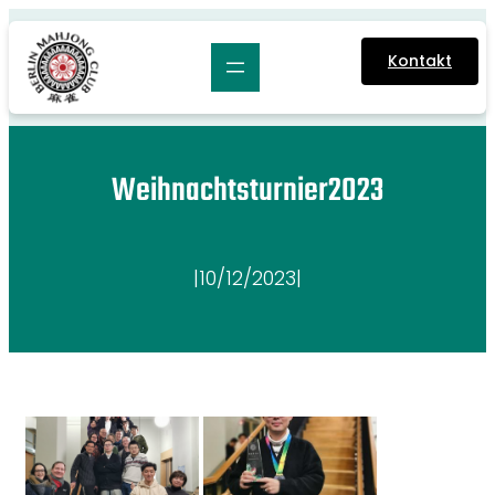
Zum
Inhalt
Kontakt
springen
Weihnachtsturnier2023
|
10/12/2023
|